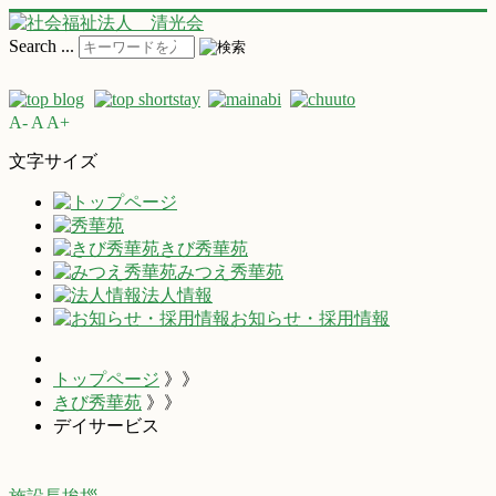
Search ...
A-
A
A+
文字サイズ
きび秀華苑
みつえ秀華苑
法人情報
お知らせ・採用情報
トップページ
》》
きび秀華苑
》》
デイサービス