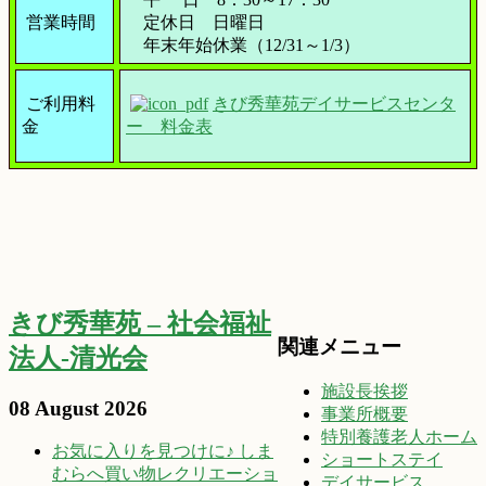
営業時間
定休日 日曜日
年末年始休業（12/31～1/3）
ご利用料
きび秀華苑デイサービスセンタ
金
ー 料金表
きび秀華苑 – 社会福祉
関連メニュー
法人-清光会
施設長挨拶
08 August 2026
事業所概要
特別養護老人ホーム
お気に入りを見つけに♪ しま
ショートステイ
むらへ買い物レクリエーショ
デイサービス