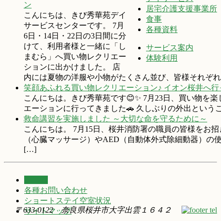
ン
居宅介護支援事業所
こんにちは、きび秀華苑デイ
食事
サービスセンターです。 7月
各種資料
6日・14日・22日の3日間に分
けて、利用者様と一緒に「し
サービス案内
まむら」へ買い物レクリエー
体験利用
ションに出かけました。 店
内には夏物の洋服や小物がたくさん並び、皆様それぞれお
笑顔あふれる買い物レクリエーション♪ イオン桜井へ
こんにちは。きび秀華苑です😊✨ 7月23日、買い物
エーションに行ってきました🚗 久しぶりの外出という
救命講習を実施しました ～大切な命を守るために～
こんにちは。 7月15日、桜井消防署の職員の皆様をお
（心臓マッサージ）やAED（自動体外式除細動器）の
[…]
ホーム
各種お問い合わせ
ショートステイ空室状況
〒633-0122 奈良県桜井市大字出雲１６４２
サイトマップ