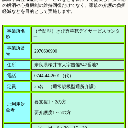
の解消や心身機能の維持回復だけでなく、家族の介護の負担
軽減などを目的として実施します。
事業所名
（予防型）きび秀華苑デイサービスセンタ
称
ー
事業所番
2970600900
号
住所
奈良県桜井市大字吉備542番地2
電話
0744-44-2601（代）
定員
25名 （通常規模型通所介護）
要支援1・2の方
ご利用対
象者
要介護度1
～5の方
平 日 8：30～17：30