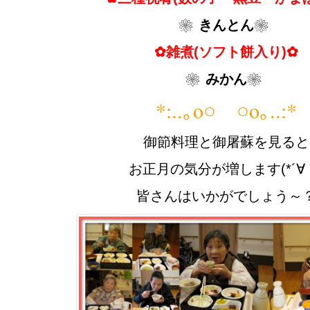
❀きんとん❀
✿雑煮(ソフト餅入り)✿
❀みかん❀
*:..｡o○ ○o｡..:*
御節料理と御屠蘇を見ると
お正月の気分が増します(*´∀
皆さんはいかがでしょう～