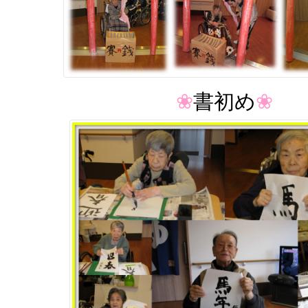
❀
書初め
❀