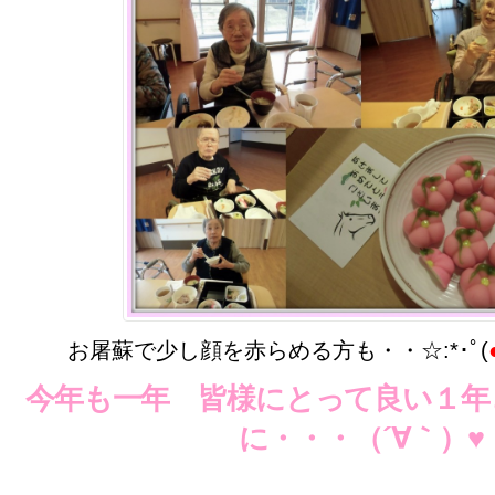
お屠蘇で少し顔を赤らめる方も・・☆:*･ﾟ(
今年も一年 皆様にとって良い１年
に・・・（´∀｀）♥