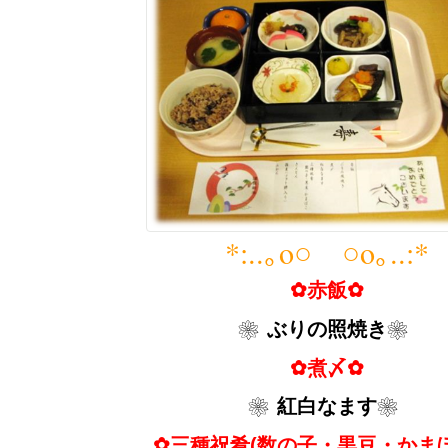
*:..｡o○ ○o｡..:*
✿赤飯✿
❀ぶりの照焼き❀
✿煮〆✿
❀紅白なます❀
✿三種祝肴(数の子・黒豆・かまぼ