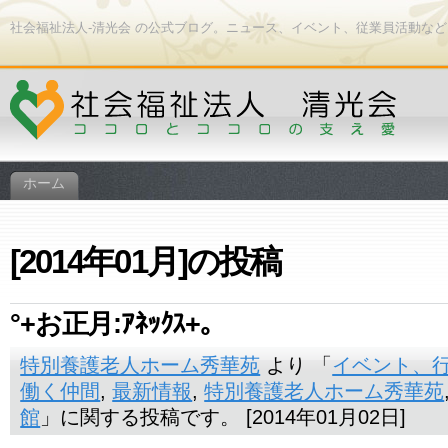
社会福祉法人-清光会 の公式ブログ。ニュース、イベント、従業員活動な
ホーム
[2014年01月]の投稿
°+お正月:ｱﾈｯｸｽ+。
特別養護老人ホーム秀華苑
より 「
イベント、
働く仲間
,
最新情報
,
特別養護老人ホーム秀華苑
館
」に関する投稿です。 [2014年01月02日]