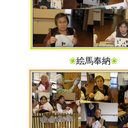
❀
絵馬奉納
❀