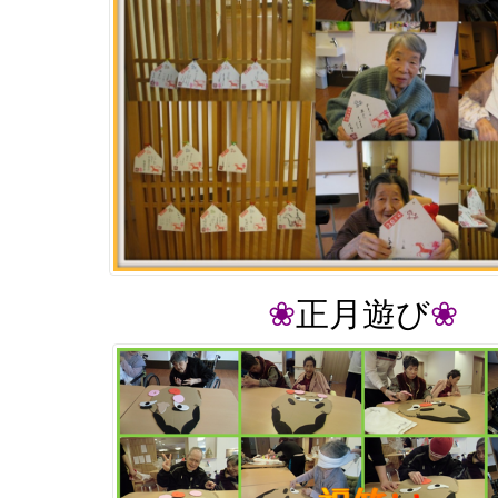
❀
正月遊び
❀