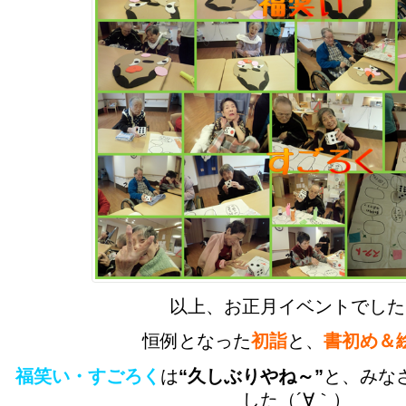
以上、お正月イベントでした
恒例となった
初詣
と、
書初め＆
福笑い・すごろく
は
“久しぶりやね～”
と、みな
した（´∀｀）