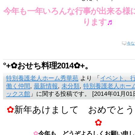
今年も一年いろんな行事が出来る様
ります
♬
今な
°+✿おせち料理2014✿+。
特別養護老人ホーム秀華苑
より 「
イベント、
働く仲間
,
最新情報
,
未分類
,
特別養護老人ホー
ックス館
」に関する投稿です。 [2014年01月01
✿
新年あけまして おめでとう
✿
✿
今年も どうぞよろしくお願い申し