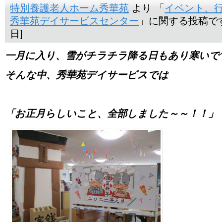
特別養護老人ホーム秀華苑
より 「
イベント、
秀華苑デイサービスセンター
」に関する投稿です。
日]
一月に入り、雪がチラチラ降る日もあり寒いで
そんな中、秀華苑デイサービスでは
「お正月らしいこと、全部しました～～！！」