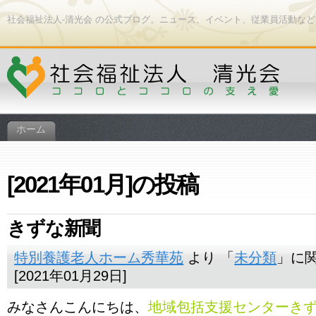
社会福祉法人-清光会 の公式ブログ。ニュース、イベント、従業員活動な
ホーム
[2021年01月]の投稿
きずな新聞
特別養護老人ホーム秀華苑
より 「
未分類
」に
[2021年01月29日]
みなさんこんにちは、
地域包括支援センターき