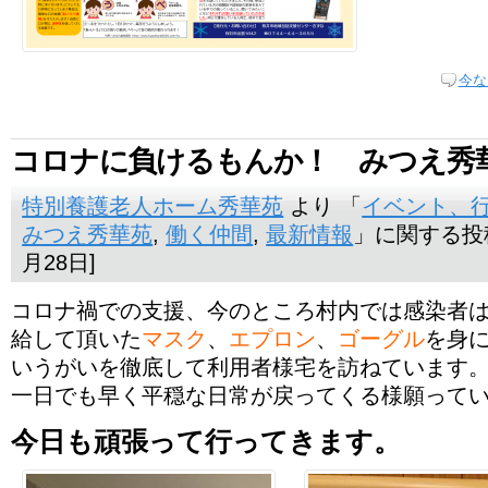
今な
コロナに負けるもんか！ みつえ秀
特別養護老人ホーム秀華苑
より 「
イベント、
みつえ秀華苑
,
働く仲間
,
最新情報
」に関する投稿
月28日]
コロナ禍での支援、今のところ村内では感染者
給して頂いた
マスク
、
エプロン
、
ゴーグル
を身
いうがいを徹底して利用者様宅を訪ねています
一日でも早く平穏な日常が戻ってくる様願って
今日も頑張って行ってきます。