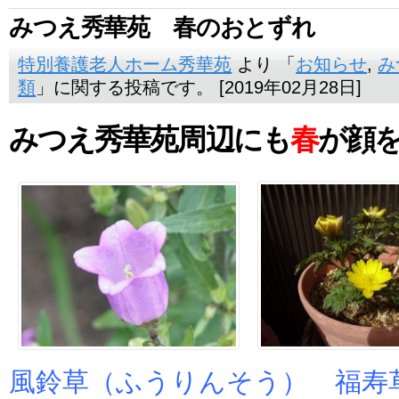
みつえ秀華苑 春のおとずれ
特別養護老人ホーム秀華苑
より 「
お知らせ
,
み
類
」に関する投稿です。 [2019年02月28日]
みつえ秀華苑周辺にも
春
が顔
風鈴草（ふうりんそう） 福寿