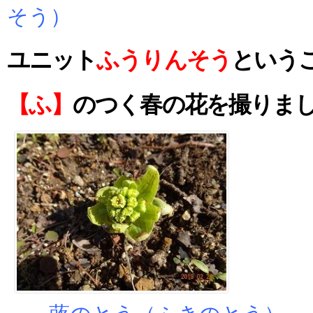
そう）
ユニット
ふうりんそう
という
【ふ】
のつく春の花を撮りま
蕗のとう（ふきのとう）