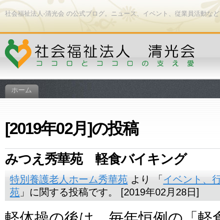
社会福祉法人-清光会 の公式ブログ。ニュース、イベント、従業員活動な
ホーム
[2019年02月]の投稿
みつえ秀華苑 軽食バイキング
特別養護老人ホーム秀華苑
より 「
イベント、
苑
」に関する投稿です。 [2019年02月28日]
軽体操の後は、毎年恒例の「軽