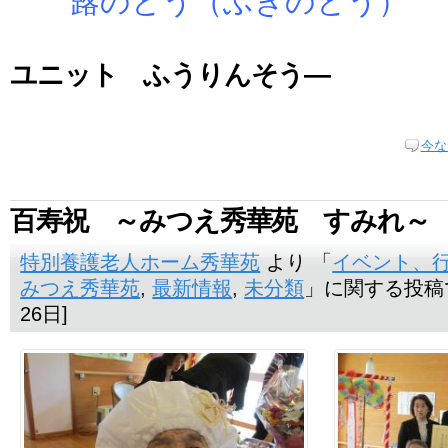
ユニット ふうりんそう―
今な
百寿祝 ～みつえ秀華苑 すみれ～
特別養護老人ホーム秀華苑
より 「
イベント、
みつえ秀華苑
,
最新情報
,
未分類
」に関する投稿です
26日]