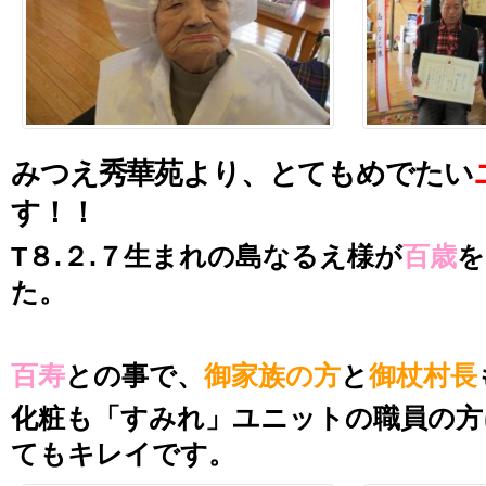
みつえ秀華苑より、とてもめでたい
す！！
T８.２.７生まれの島なるえ様が
百歳
を
た。
百寿
との事で、
御家族の方
と
御杖村長
化粧も「すみれ」ユニットの職員の方
てもキレイです。