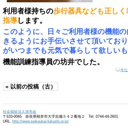
利用者様持ちの
歩行器具なども正しく
指導
します。
このように、日々ご利用者様の機能の
きるようにお手伝いさせて頂いており
がいつまでも元気で暮らして欲しい
機能訓練指導員の坊井でした。
今な
« 以前の投稿（古）
社会福祉法人清光会
〒633-0065 奈良県桜井市大字吉備５４２番地２ Tel. 0744-44-2601
URL.
http://www.seikoukai-fukushi.or.jp/