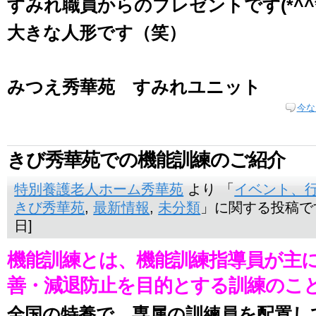
すみれ職員からのプレゼントです(*^^*
大きな人形です（笑）
みつえ秀華苑 すみれユニット
今な
きび秀華苑での機能訓練のご紹介
特別養護老人ホーム秀華苑
より 「
イベント、
きび秀華苑
,
最新情報
,
未分類
」に関する投稿です。
日]
機能訓練とは、機能訓練指導員が主
善・減退防止を目的とする訓練のこ
全国の特養で、専属の訓練員を配置し