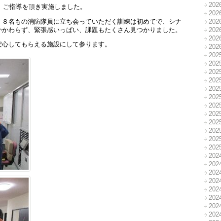
20
会、ご指導を頂き実施しました。
20
、８名もの消防隊員に立ち会っていただく訓練は初めてで、シナ
20
かかわらず、緊張感いっぱい、課題もたくさん見つかりました。
20
20
安心してもらえる施設にして参ります。
20
20
20
20
20
20
20
20
20
20
20
20
20
20
20
20
20
20
20
20
20