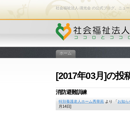
社会福祉法人-清光会 の公式ブログ。ニュ
ホーム
[2017年03月]の投
消防避難訓練
特別養護老人ホーム秀華苑
より 「
お知ら
月14日]