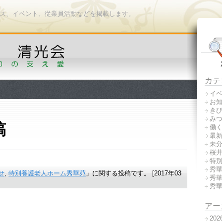
ース、イベント、従業員活動などを掲載します。
カテ
イ
お
き
み
稿
働
最
未
桜
特
秀
せ
,
特別養護老人ホーム秀華苑
」に関する投稿です。 [2017年03
秀
秀
アー
20