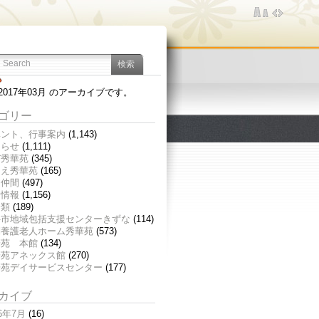
2017年03月 のアーカイブです。
ゴリー
ベント、行事案内
(1,143)
知らせ
(1,111)
び秀華苑
(345)
つえ秀華苑
(165)
く仲間
(497)
新情報
(1,156)
分類
(189)
井市地域包括支援センターきずな
(114)
別養護老人ホーム秀華苑
(573)
華苑 本館
(134)
華苑アネックス館
(270)
華苑デイサービスセンター
(177)
カイブ
26年7月
(16)