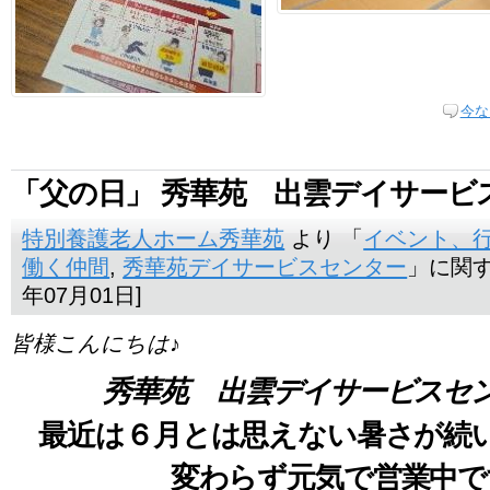
今な
「父の日」 秀華苑 出雲デイサービ
特別養護老人ホーム秀華苑
より 「
イベント、
働く仲間
,
秀華苑デイサービスセンター
」に関す
年07月01日]
皆様こんにちは♪
秀華苑 出雲デイサービスセ
最近は６月とは思えない暑さが続
変わらず元気で営業中で