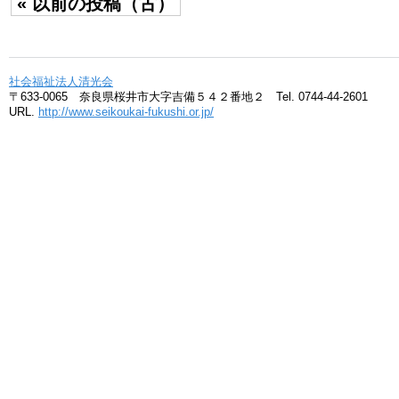
« 以前の投稿（古）
社会福祉法人清光会
〒633-0065 奈良県桜井市大字吉備５４２番地２ Tel. 0744-44-2601
URL.
http://www.seikoukai-fukushi.or.jp/