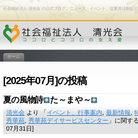
社会福祉法人-清光会 の公式ブログ。ニュース、イベント、従業員活動な
ホーム
[2025年07月]の投稿
夏の風物詩
た～まや～
清光会
より 「
イベント、行事案内
,
最新情報
,
秀華苑
,
秀華苑デイサービスセンター
」に関する
07月31日]