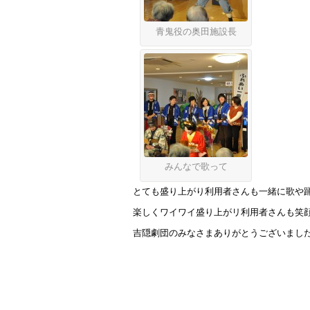
青鬼役の奥田施設長
みんなで歌って
とても盛り上がり利用者さんも一緒に歌や
楽しくワイワイ盛り上がリ利用者さんも笑
吉隠劇団のみなさまありがとうございまし