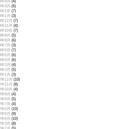
24年4月
(4)
24年3月
(6)
24年2月
(7)
24年1月
(3)
23年12月
(7)
23年11月
(4)
23年10月
(7)
23年9月
(5)
23年8月
(6)
23年7月
(3)
23年6月
(7)
23年5月
(6)
23年4月
(6)
23年3月
(4)
23年2月
(5)
23年1月
(3)
22年12月
(10)
22年11月
(8)
22年10月
(4)
22年9月
(4)
22年8月
(5)
22年7月
(4)
22年6月
(10)
22年5月
(9)
22年4月
(10)
22年3月
(8)
22年2月
(5)