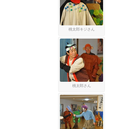
桃太郎キジさん
桃太郎さん