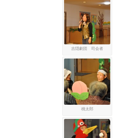
吉隠劇団 司会者
桃太郎