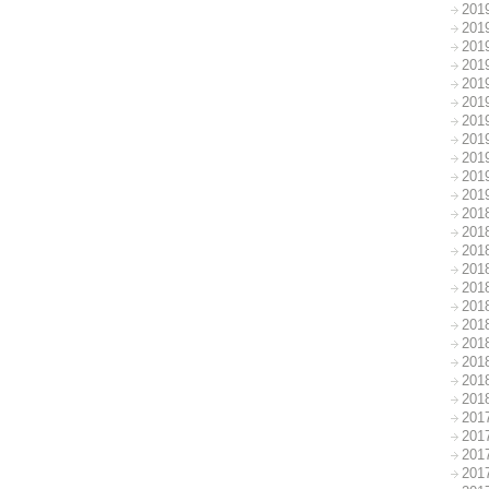
20
20
20
20
20
20
20
20
20
20
20
20
20
20
20
20
20
20
20
20
20
20
20
20
20
20