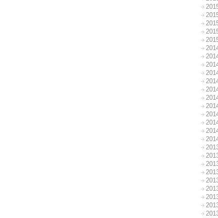
20
20
20
20
20
20
20
20
20
20
20
20
20
20
20
20
20
20
20
20
20
20
20
20
20
20