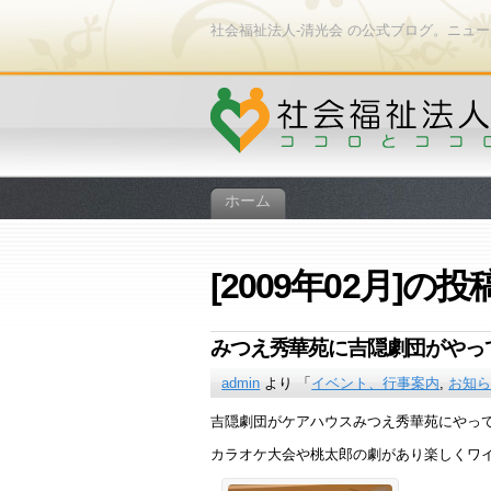
社会福祉法人-清光会 の公式ブログ。ニュ
ホーム
[2009年02月]の投
みつえ秀華苑に吉隠劇団がやっ
admin
より 「
イベント、行事案内
,
お知
吉隠劇団がケアハウスみつえ秀華苑にやっ
カラオケ大会や桃太郎の劇があり楽しくワ