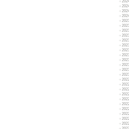
20
20
20
20
20
20
20
20
20
20
20
20
20
20
20
20
20
20
20
20
20
20
20
20
20
20
20