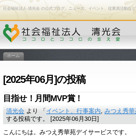
社会福祉法人-清光会 の公式ブログ。ニュース、イベント、従業員活動な
ホーム
[2025年06月]の投稿
目指せ！月間MVP賞！
清光会
より 「
イベント、行事案内
,
みつえ秀華
する投稿です。 [2025年06月30日]
こんにちは。みつえ秀華苑デイサービスです。