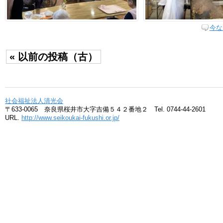
今な
« 以前の投稿（古）
社会福祉法人清光会
〒633-0065 奈良県桜井市大字吉備５４２番地２ Tel. 0744-44-2601
URL.
http://www.seikoukai-fukushi.or.jp/