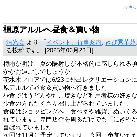
今な
橿原アルルへ昼食＆買い物
清光会
より 「
イベント、行事案内
,
きび秀華苑
る投稿です。 [2025年06月23日]
梅雨が明け、夏の陽射しが本格的に感じられる
かがお過ごしでしょうか。
花水木フロアでは6/23に外出レクリエーション
原アルルで昼食＆買い物へ行きました。
昼食ではうどんやたこ焼きなど利用者様の好き
少食の方もたくさん召し上がられていました。
食後はショッピングへ。食べ物や雑貨、ぬいぐ
れています。専門店街を周るだけでも「にぎや
喜ばれていました。
次回は11月に予定しています。今回、参加いた