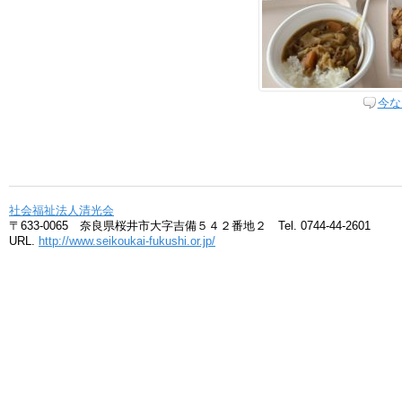
今な
社会福祉法人清光会
〒633-0065 奈良県桜井市大字吉備５４２番地２ Tel. 0744-44-2601
URL.
http://www.seikoukai-fukushi.or.jp/