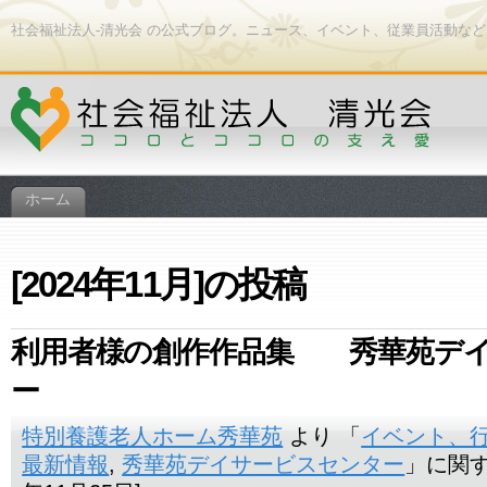
社会福祉法人-清光会 の公式ブログ。ニュース、イベント、従業員活動な
ホーム
[2024年11月]の投稿
利用者様の創作作品集 秀華苑デイ
ー
特別養護老人ホーム秀華苑
より 「
イベント、
最新情報
,
秀華苑デイサービスセンター
」に関す