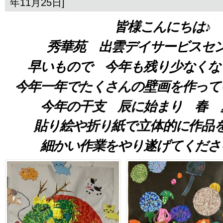
年11月25日]
皆様こんにちは♪
秀華苑 出雲デイサービスセ
早いもので 今年も残り少なくな
今年一年でたくさんの壁画を作って
今年の干支 辰に始まり 春 
貼り絵や折り紙で立体的に作品
細かい作業をやり遂げてくださ