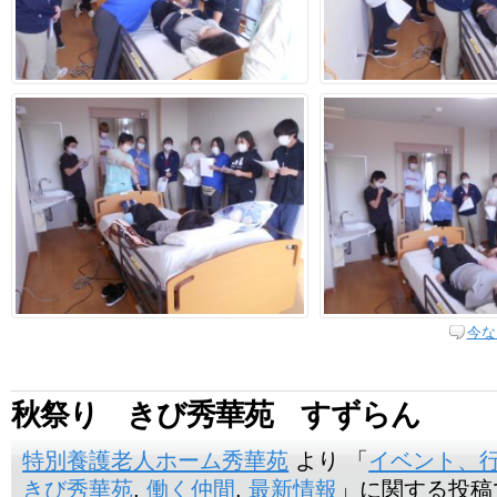
今な
秋祭り きび秀華苑 すずらん
特別養護老人ホーム秀華苑
より 「
イベント、
きび秀華苑
,
働く仲間
,
最新情報
」に関する投稿です