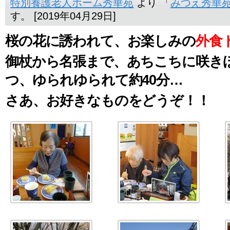
特別養護老人ホーム秀華苑
より 「
みつえ秀華
す。 [2019年04月29日]
桜の花に誘われて、お楽しみの
外食
御杖から名張まで、あちこちに咲き
つ、ゆられゆられて約
40
分…
さあ、お好きなものをどうぞ！！