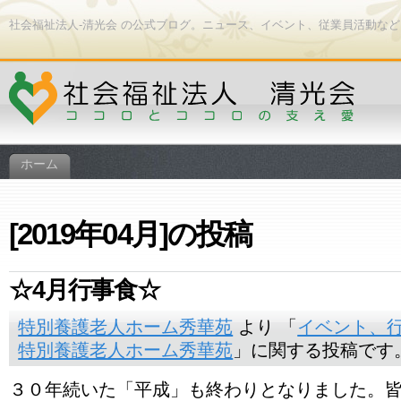
社会福祉法人-清光会 の公式ブログ。ニュース、イベント、従業員活動な
ホーム
[2019年04月]の投稿
☆4月行事食☆
特別養護老人ホーム秀華苑
より 「
イベント、
特別養護老人ホーム秀華苑
」に関する投稿です。 [
３０年続いた「平成」も終わりとなりました。