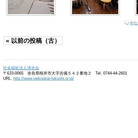
今な
« 以前の投稿（古）
社会福祉法人清光会
〒633-0065 奈良県桜井市大字吉備５４２番地２ Tel. 0744-44-2601
URL.
http://www.seikoukai-fukushi.or.jp/