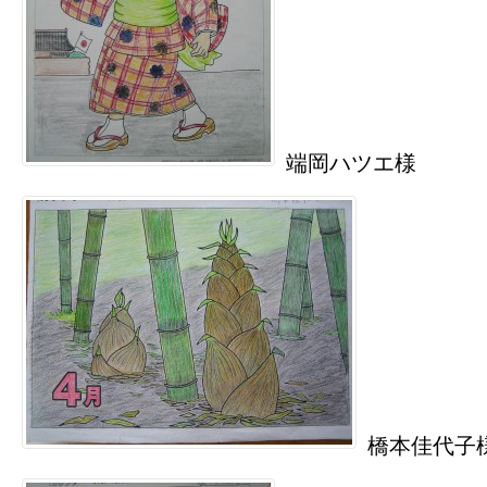
端岡ハツエ様
橋本佳代子