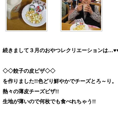
続きまして
３月のおやつレクリエーションは…♥
◇◇
餃子の皮ピザ◇◇
を作りました!!色どり鮮やかでチーズとろ～り
。
熱々の薄皮チーズピザ
!!
生地が薄いので何枚でも食べれちゃう!!