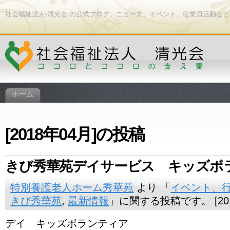
社会福祉法人-清光会 の公式ブログ。ニュース、イベント、従業員活動な
ホーム
[2018年04月]の投稿
きび秀華苑デイサービス キッズボ
特別養護老人ホーム秀華苑
より 「
イベント、
きび秀華苑
,
最新情報
」に関する投稿です。 [201
デイ キッズボランティア