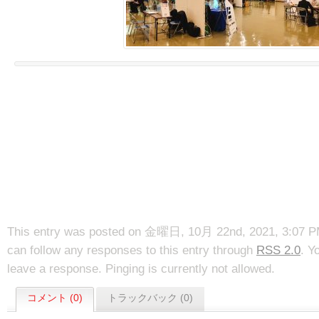
This entry was posted on 金曜日, 10月 22nd, 2021, 3:07 PM 
can follow any responses to this entry through
RSS 2.0
. Y
leave a response. Pinging is currently not allowed.
コメント (0)
トラックバック (0)