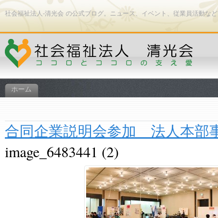
社会福祉法人-清光会 の公式ブログ。ニュース、イベント、従業員活動な
ホーム
合同企業説明会参加 法人本部
image_6483441 (2)