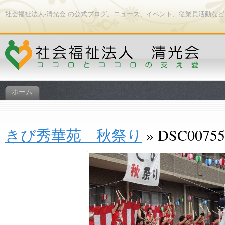
社会福祉法人-清光会 の公式ブログ。ニュース、イベント、従業員活動な
ホーム
きび秀華苑 秋祭り
» DSC00755