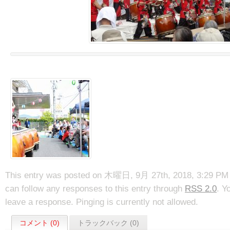
This entry was posted on 木曜日, 9月 27th, 2018, 3:29 PM an
can follow any responses to this entry through
RSS 2.0
. Y
leave a response. Pinging is currently not allowed.
コメント (0)
トラックバック (0)