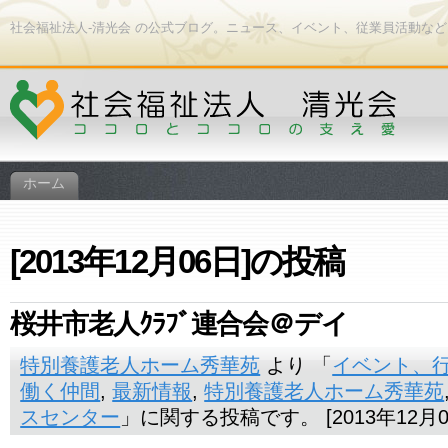
社会福祉法人-清光会 の公式ブログ。ニュース、イベント、従業員活動な
ホーム
[2013年12月06日]の投稿
桜井市老人ｸﾗﾌﾞ連合会＠デイ
特別養護老人ホーム秀華苑
より 「
イベント、
働く仲間
,
最新情報
,
特別養護老人ホーム秀華苑
スセンター
」に関する投稿です。 [2013年12月0