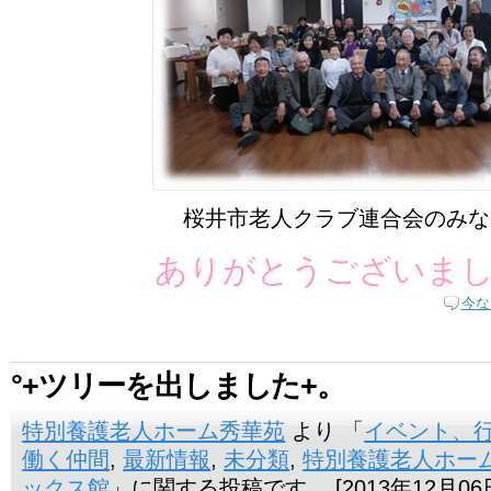
桜井市老人クラブ連合会のみな
ありがとうございま
今な
°+ツリーを出しました+。
特別養護老人ホーム秀華苑
より 「
イベント、
働く仲間
,
最新情報
,
未分類
,
特別養護老人ホー
ックス館
」に関する投稿です。 [2013年12月06