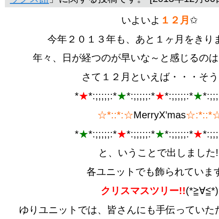
いよいよ
１２月
✩
今年２０１３年も、あと１ヶ月をきり
年々、日が経つのが早いな～と感じるのは
さて１２月といえば・・・そう
*
★
*:;;;;;:*
★
*:;;;;;:*
★
*:;;;;;:*
★
*:;;;
☆*::*:☆
MerryX’mas
☆:*::*
*
★
*:;;;;;:*
★
*:;;;;;:*
★
*:;;;;;:*
★
*:;;;
と、いうことで出しました!
各ユニットでも飾られていま
クリスマスツリー!!
(*≧∀≦*)
ゆりユニットでは、皆さんにも手伝っていただき