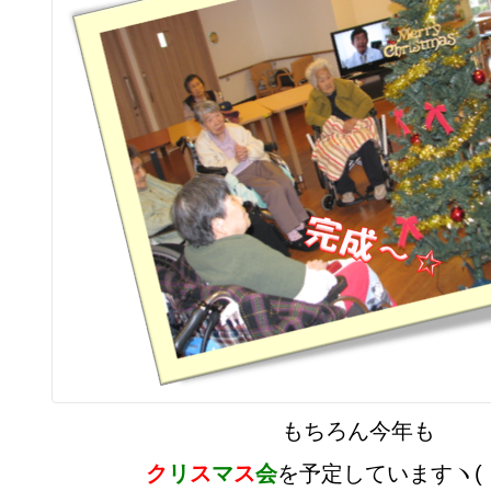
もちろん今年も
ク
リ
ス
マ
ス
会
を予定していますヽ(