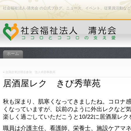
社会福祉法人-清光会 の公式ブログ。ニュース、イベント、従業員活動な
ホーム
«
合同企業説明会参加 法人本部事務局
居酒屋レク きび秀華苑
秋も深まり、肌寒くなってきましたね。コロナ
くなっていますが、以前のように外出レクなど
楽しく過ごしていただこうと10/22に居酒屋レクを行
職員は介護主任、看護師、栄養士、施設ケアマ