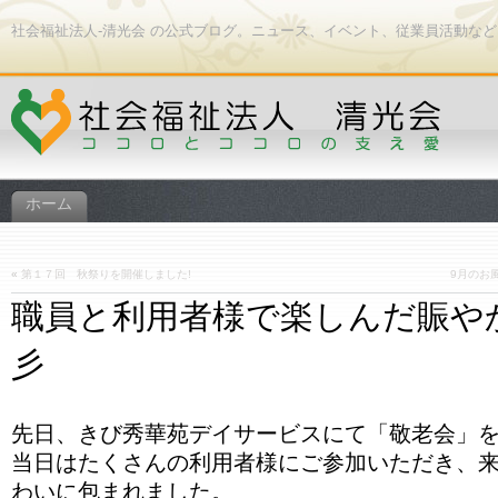
社会福祉法人-清光会 の公式ブログ。ニュース、イベント、従業員活動な
ホーム
«
第１７回 秋祭りを開催しました!
9月のお
職員と利用者様で楽しんだ賑や
彡
先日、きび秀華苑デイサービスにて「敬老会」
当日はたくさんの利用者様にご参加いただき、
わいに包まれました。