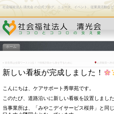
社会福祉法人-清光会 の公式ブログ。ニュース、イベント、従業員活動な
ホーム
«
奈良県は全国ワースト1位！？特殊詐欺から身を守るために
お房観音へ外
新しい看板が完成しました！
こんにちは、ケアサポート秀華苑です。
このたび、道路沿いに新しい看板を設置しまし
当事業所は、「みやこデイサービス桜井」と同