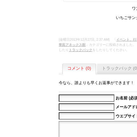
ワ
いちごサン
[金曜日2013年12月27日, 2:37 AM] 「
イベント、行
華苑アネックス館
」カテゴリーに投稿されました。
したり
トラックバック
をしたりしてください。
コメント (0)
トラックバック (0
今なら、誰よりも早くお返事ができます！
お名前 (必須
メールアドレ
ウエブサイ