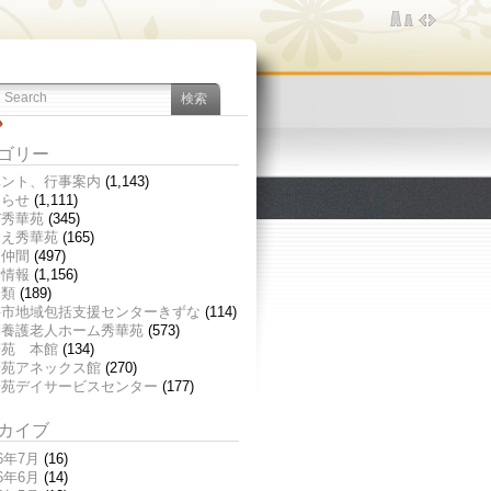
ゴリー
ベント、行事案内
(1,143)
知らせ
(1,111)
び秀華苑
(345)
つえ秀華苑
(165)
く仲間
(497)
新情報
(1,156)
分類
(189)
井市地域包括支援センターきずな
(114)
別養護老人ホーム秀華苑
(573)
華苑 本館
(134)
華苑アネックス館
(270)
華苑デイサービスセンター
(177)
カイブ
26年7月
(16)
26年6月
(14)