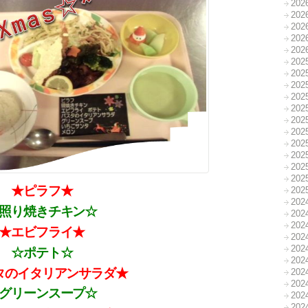
20
20
20
20
20
20
20
20
20
20
20
20
20
20
20
20
★ピラフ★
20
20
照り焼きチキン☆
20
20
★エビフライ★
20
20
☆ポテト☆
20
タのイタリアンサラダ★
20
20
グリーンスープ☆
20
20