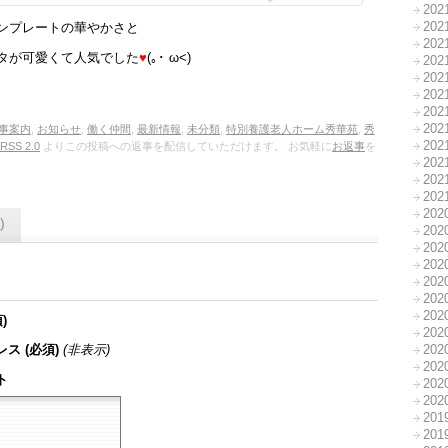
20
20
ンプレートの華やかさと
20
タが可愛くて人気でした
♥
(｡･ ω<)
20
20
20
20
20
事案内
,
お知らせ
,
働く仲間
,
最新情報
,
未分類
,
特別養護老人ホーム秀華苑
,
秀
20
RSS 2.0
よりこの投稿への返事を配信していただけます。 お気軽に
お返事
を
20
20
20
20
)
20
20
20
20
20
20
)
20
20
ス (必須)
(非表示)
20
ト
20
20
20
20