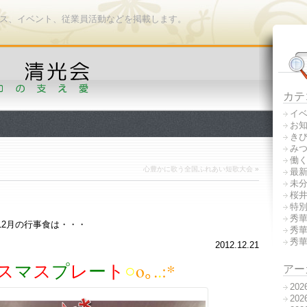
ース、イベント、従業員活動などを掲載します。
カテ
イ
お
き
み
働
心豊かに歌う全国ふれあい短歌大会
»
最
未
桜
特
秀
12月の行事食は・・・
秀
秀
2012.12.21
ス
マ
ス
プ
レ
ー
ト
○
o｡
.
.
:
*
アー
20
20