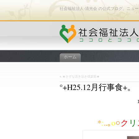
社会福祉法人-清光会 の公式ブログ。ニュ
ホーム
«
★きずな活き活き倶楽部★
°+H25.12月行事食+。
*
:
..｡
o
○
ク
リ