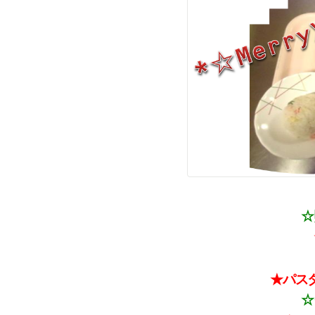
☆
★パス
☆