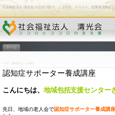
社会福祉法人-清光会 の公式ブログ。ニュース、イベント、従業員活動な
ホーム
«
1月 認知症カフェの様子
認知症サポーター養成講座
こんにちは、
地域包括支援センター
先日、地域の老人会で
認知症サポーター養成講