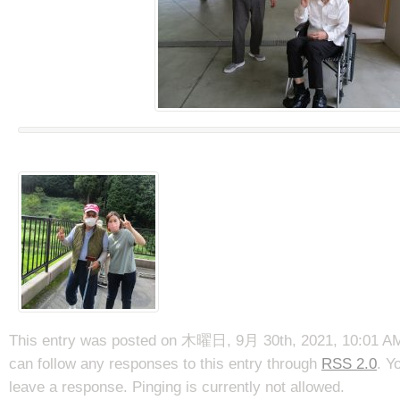
This entry was posted on 木曜日, 9月 30th, 2021, 10:01 AM a
can follow any responses to this entry through
RSS 2.0
. Y
leave a response. Pinging is currently not allowed.