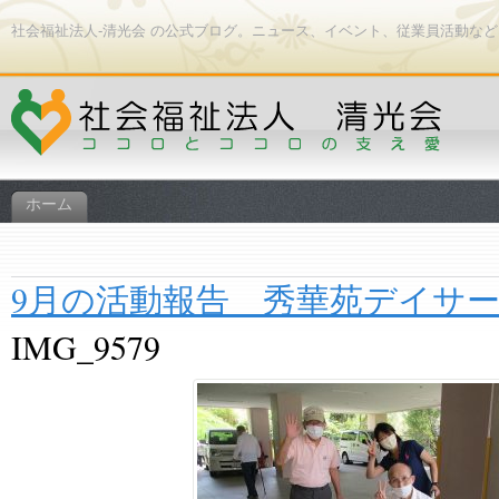
社会福祉法人-清光会 の公式ブログ。ニュース、イベント、従業員活動な
ホーム
9月の活動報告 秀華苑デイサ
IMG_9579