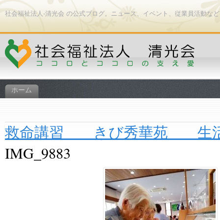
社会福祉法人-清光会 の公式ブログ。ニュース、イベント、従業員活動な
ホーム
救命講習 きび秀華苑 生
IMG_9883