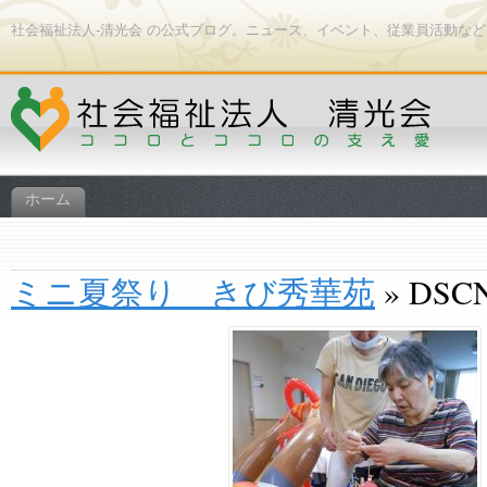
社会福祉法人-清光会 の公式ブログ。ニュース、イベント、従業員活動な
ホーム
ミニ夏祭り きび秀華苑
» DSC