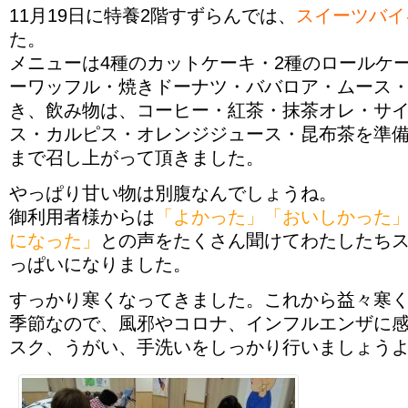
11月19日に特養2階すずらんでは、
スイーツバイ
た。
メニューは
4種のカットケーキ・2種のロールケ
ーワッフル・焼きドーナツ・ババロア・ムース
き、飲み物は、コーヒー・紅茶・抹茶オレ・サ
ス・カルピス・オレンジジュース・昆布茶を準
まで召し上がって頂きました。
やっぱり甘い物は別腹なんでしょうね。
御利用者様からは
「よかった」「おいしかった
になった」
との声をたくさん聞けてわたしたち
っぱいになりました。
すっかり寒くなってきました。これから益々寒
季節なので、風邪やコロナ、インフルエンザに
スク、うがい、手洗いをしっかり行いましょう