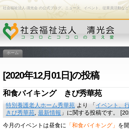
社会福祉法人-清光会 の公式ブログ。ニュース、イベント、従業員活動な
ホーム
[2020年12月01日]の投稿
和食バイキング きび秀華苑
特別養護老人ホーム秀華苑
より 「
イベント、
きび秀華苑
,
最新情報
」に関する投稿です。 [202
今月のイベントは昼食に
「和食バイキング」
を