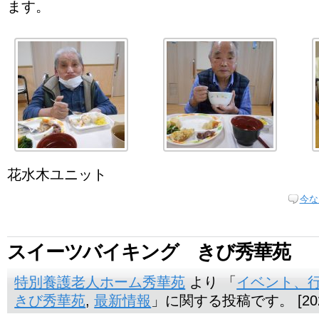
ます。
花水木ユニット
今な
スイーツバイキング きび秀華苑
特別養護老人ホーム秀華苑
より 「
イベント、
きび秀華苑
,
最新情報
」に関する投稿です。 [202