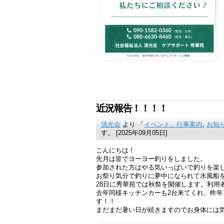
近況報告！！！！
清光会
より 「
イベント、行事案内
,
お知
す。 [2025年09月05日]
こんにちは！
先月は皆でヨーヨー釣りをしました。
参加された方はやる気いっぱいで釣りを楽
お祭り気分で釣りに夢中になられて水風船
28日に秀華苑では秋祭を開催します。利用
去年同様キッチンカーも2台来てくれ、昨
す！！
まだまだ暑い日が続きますのでお身体には