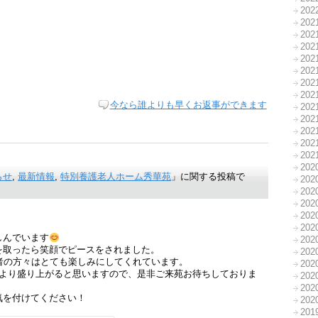
20
20
20
20
20
20
20
20
今なら誰よりも早くお返事ができます
20
20
20
20
20
20
らせ
,
最新情報
,
特別養護老人ホーム秀華苑
」に関する投稿で
20
20
20
20
20
しんでいます
20
を取ったら笑顔でピースをされました。
20
者の方々はとても楽しみにしてくれています。
20
年より盛り上がると思いますので、是非ご来苑お待ちしておりま
20
20
気を付けてください！
20
20