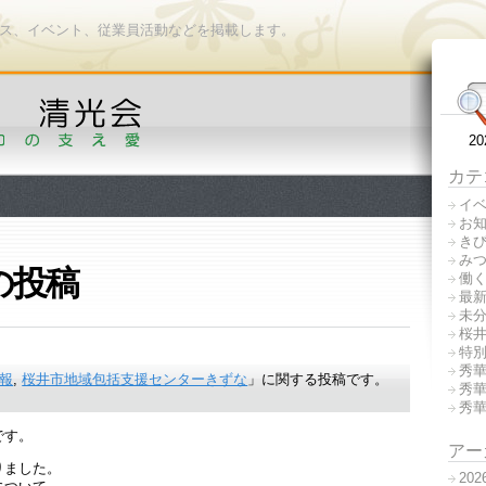
ース、イベント、従業員活動などを掲載します。
2
カテ
イ
お
き
み
]の投稿
働
最
未
桜
特
秀
報
,
桜井市地域包括支援センターきずな
」に関する投稿です。
秀
秀
です。
アー
りました。
20