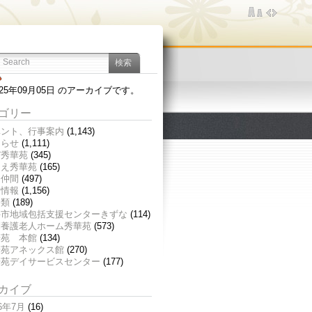
025年09月05日 のアーカイブです。
ゴリー
ベント、行事案内
(1,143)
知らせ
(1,111)
び秀華苑
(345)
つえ秀華苑
(165)
く仲間
(497)
新情報
(1,156)
分類
(189)
井市地域包括支援センターきずな
(114)
別養護老人ホーム秀華苑
(573)
華苑 本館
(134)
華苑アネックス館
(270)
華苑デイサービスセンター
(177)
カイブ
26年7月
(16)