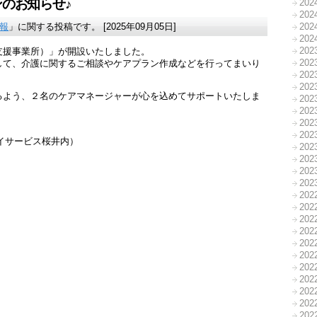
のお知らせ♪
20
20
報
」に関する投稿です。 [2025年09月05日]
20
20
20
支援事業所）」が開設いたしました。
20
して、介護に関するご相談やケアプラン作成などを行ってまいり
20
20
るよう、２名のケアマネージャーが心を込めてサポートいたしま
20
20
。
20
20
デイサービス桜井内）
20
20
20
20
20
20
20
20
20
20
20
20
20
20
20