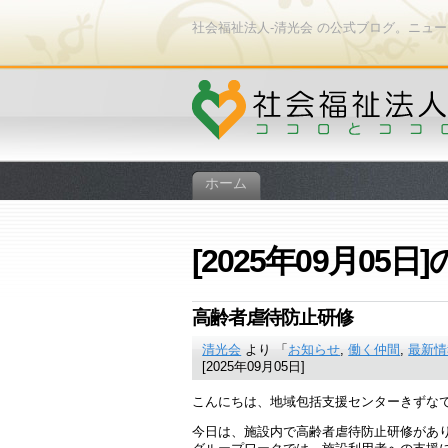
社会福祉法人-清光会 の公式ブログ。ニュ
ホーム
[2025年09月05日
高齢者虐待防止研修
清光会
より 「
お知らせ
,
働く仲間
,
最新情
[2025年09月05日]
こんにちは、地域包括支援センターきずな
今日は、施設内で高齢者虐待防止研修があ