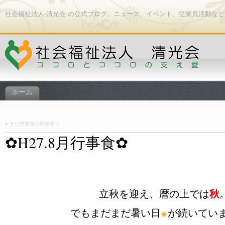
社会福祉法人-清光会 の公式ブログ。ニュース、イベント、従業員活動な
ホーム
«
きび秀華苑の野菜作り
✿H27.8月行事食✿
立秋を迎え、暦の上では
秋
でもまだまだ暑い日
が続いてい