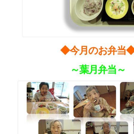
◆今月のお弁当
～葉月弁当～