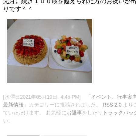
先月に続き１００歳を越えられた方のお祝いが
りです＾＾
[水曜日2021年05月19日, 4:45 PM] 「
イベント、行事案
最新情報
」カテゴリーに投稿されました。
RSS 2.0
より
ていただけます。 お気軽に
お返事
をしたり
トラックバッ
い。