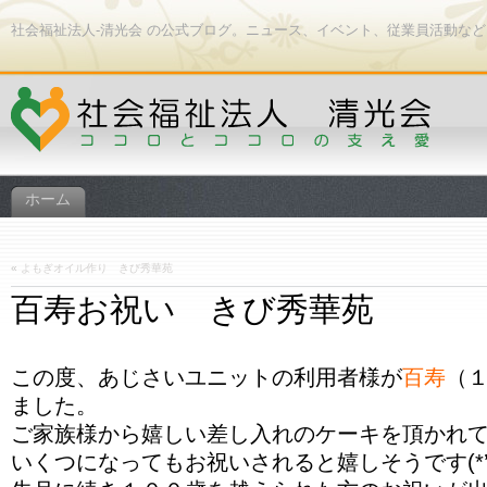
社会福祉法人-清光会 の公式ブログ。ニュース、イベント、従業員活動な
ホーム
«
よもぎオイル作り きび秀華苑
百寿お祝い きび秀華苑
この度、あじさいユニットの利用者様が
百寿
（
ました。
ご家族様から嬉しい差し入れのケーキを頂かれ
いくつになってもお祝いされると嬉しそうです(*’▽