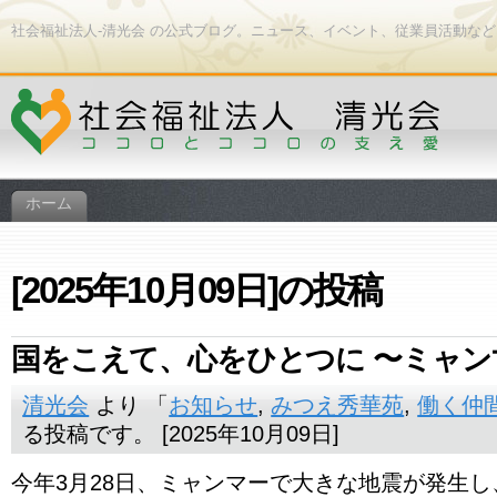
社会福祉法人-清光会 の公式ブログ。ニュース、イベント、従業員活動な
ホーム
[2025年10月09日]の投稿
国をこえて、心をひとつに 〜ミャン
清光会
より 「
お知らせ
,
みつえ秀華苑
,
働く仲
る投稿です。 [2025年10月09日]
今年3月28日、ミャンマーで大きな地震が発生